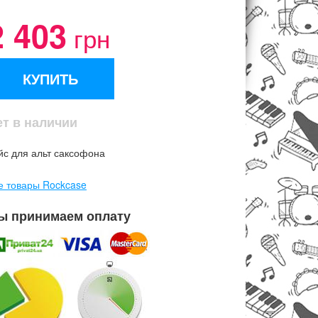
2 403
грн
КУПИТЬ
ет в наличии
йс для альт саксофона
е товары Rockcase
ы принимаем оплату