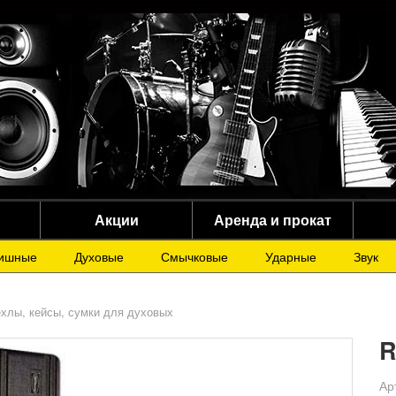
Акции
Аренда и прокат
ишные
Духовые
Смычковые
Ударные
Звук
хлы, кейсы, сумки для духовых
R
Ар