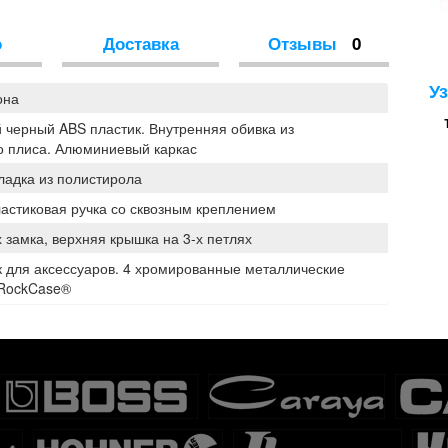
о
Доставка
Отзывы
0
У
она
 черный ABS пластик. Внутренняя обивка из
о плиса. Алюминиевый каркас
ладка из полистирола
астиковая ручка со сквозным креплением
 замка, верхняя крышка на 3-х петлях
к для аксессуаров. 4 хромированные металлические
 RockCase®