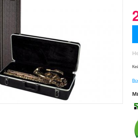
Н
Ке
Вс
М