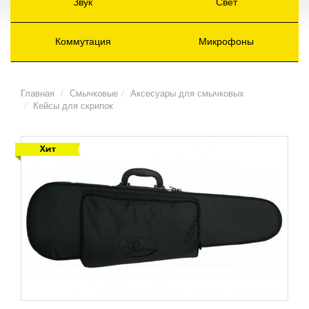
Звук
Свет
Коммутация
Микрофоны
Главная
Смычковые
Аксесуары для смычковых
Кейсы для скрипок