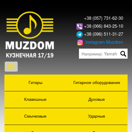
+38 (057) 731-62-30
+38 (066) 843-25-10
+38 (096) 511-31-27
Instagram Muzdom
Toggle
navigation
Гитары
Гитарное оборудование
Клавишные
Духовые
Смычковые
Ударные