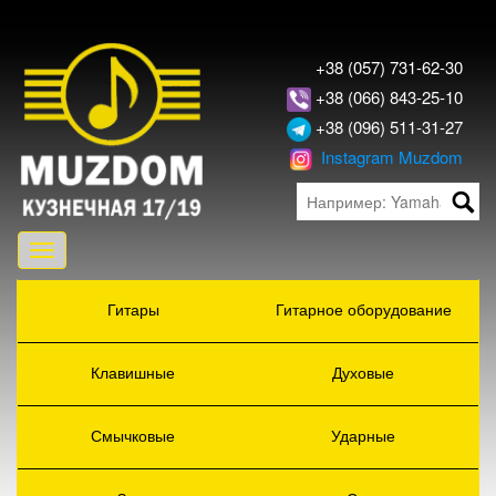
+38 (057) 731-62-30
+38 (066) 843-25-10
+38 (096) 511-31-27
Instagram Muzdom
Toggle
navigation
Гитары
Гитарное оборудование
Клавишные
Духовые
Смычковые
Ударные