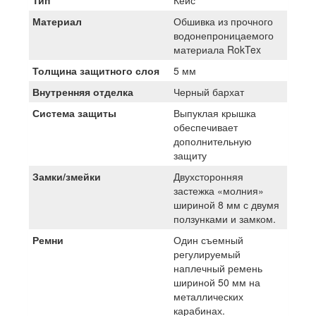
Тип
Кейс
Материал
Обшивка из прочного
водонепроницаемого
материала RokTex
Толщина защитного слоя
5 мм
Внутренняя отделка
Черный бархат
Система защиты
Выпуклая крышка
обеспечивает
дополнительную
защиту
Замки/змейки
Двухсторонняя
застежка «молния»
шириной 8 мм с двумя
ползунками и замком.
Ремни
Один съемный
регулируемый
наплечный ремень
шириной 50 мм на
металлических
карабинах.