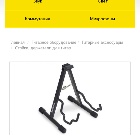
Звук
Свет
Коммутация
Микрофоны
Главная
Гитарное оборудование
Гитарные аксессуары
Стойки, держатели для гитар