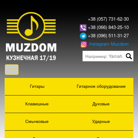
+38 (057) 731-62-30
+38 (066) 843-25-10
+38 (096) 511-31-27
Instagram Muzdom
Toggle
navigation
Гитары
Гитарное оборудование
Клавишные
Духовые
Смычковые
Ударные