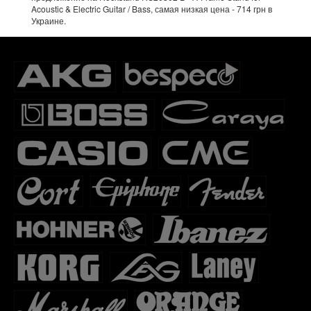
Acoustic & Electric Guitar / Bass, самая низкая цена - 714 грн в
Украине.