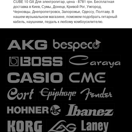
CUBE 10 GX Для электрогитар, цена - 8781 грн. Бесплатная
доставка в Киев, Сумы, Донецк, Кривой Рог, Ужгород,
Черновцы, Днепропетровск, Запорожье, Одессу, Полтаву. В
нашем музыкальном магазине, поможем подобрать гитарный
кабель, наушники, педаль к любому комбоусилителю.