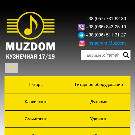
+38 (057) 731-62-30
+38 (066) 843-25-10
+38 (096) 511-31-27
Instagram Muzdom
Toggle
navigation
Гитары
Гитарное оборудование
Клавишные
Духовые
Смычковые
Ударные