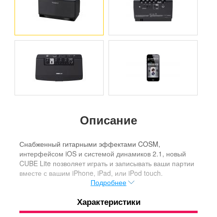
Описание
Снабженный гитарными эффектами COSM,
интерфейсом iOS и системой динамиков 2.1, новый
CUBE Lite позволяет играть и записывать ваши партии
вместе с вашим iPhone, iPad, или iPod touch.
Подробнее
Подключите ваше iOS устройство в разъем i-CUBE
LINK и запустите бесплатное приложение CUBE JAM,
Характеристики
сыграйте под минус и запишите вашу игру. Со стерео
динамиками и встроенным сабвуфером, вы