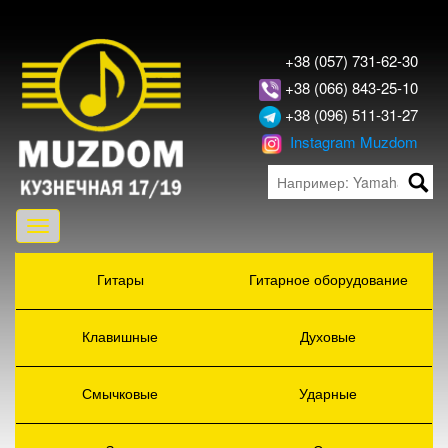
+38 (057) 731-62-30
+38 (066) 843-25-10
+38 (096) 511-31-27
Instagram Muzdom
Toggle
navigation
Гитары
Гитарное оборудование
Клавишные
Духовые
Смычковые
Ударные