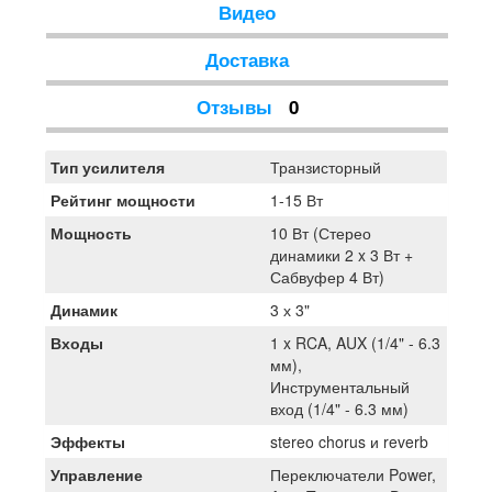
насладитесь богатым качественным звучанием как для
Видео
игры на гитаре, так и просто для прослушивания
музыки. И с привлекательным дизайном CUBE Lite
Доставка
гармонично впишется в любой домашний декор, всегда
готовый к работе
Отзывы
0
Тип усилителя
Транзисторный
Рейтинг мощности
1-15 Вт
Мощность
10 Вт (Стерео
динамики 2 x 3 Вт +
Сабвуфер 4 Вт)
Динамик
3 х 3"
Входы
1 x RCA, AUX (1/4" - 6.3
мм),
Инструментальный
вход (1/4" - 6.3 мм)
Эффекты
stereo chorus и reverb
Управление
Переключатели Power,