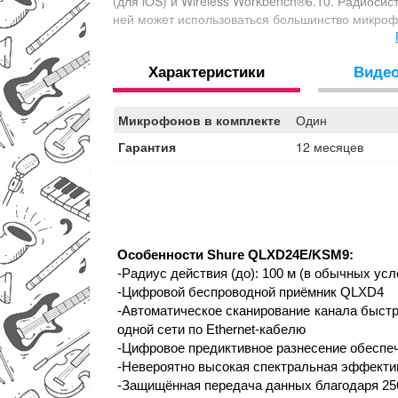
(для iOS) и Wireless Workbench®6.10. Радиоси
ней может использоваться большинство микроф
Характеристики
Виде
Микрофонов в комплекте
Один
Гарантия
12 месяцев
Особенности Shure QLXD24E/KSM9:
-Радиус действия (до): 100 м (в обычных усл
-Цифровой беспроводной приёмник QLXD4
-Автоматическое сканирование канала быстр
одной сети по Ethernet-кабелю
-Цифровое предиктивное разнесение обеспе
-Невероятно высокая спектральная эффектив
-Защищённая передача данных благодаря 2