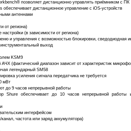
orkbench® позволяет дистанционно управлять приёмником с ПК
s обеспечивает дистанционное управление с iOS-устройств
мными антеннами
и от региона)
 настройки (в зависимости от региона)
меню и управления с возможностью блокировки, сведодиодная и
м инструментальный выход
сюлем KSM9
ой АЧХ (фактический диапазон зависит от характеристик микрофо
ючая легендарный SM58
лировка усиления сигнала передатчика не требуется
0 мВт
ют до 9 часов непрерывной работы
тор Shure обеспечивает до 10 часов непрерывной работы 
ии
овательским интерфейсом
канал, частота или заряд аккумулятора)
я