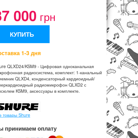
87 000
грн
КУПИТЬ
ставка 1-3 дня
ure QLXD24/KSM9 - Цифровая одноканальная
крофонная радиосистема, комплект: 1-канальный
иемник QLXD4, конденсаторный кардиоидный/
перкардиоидный радиомикрофон QLXD2 с
псюлем KSM9, аксессуары в комплекте.
е товары Shure
ы принимаем оплату