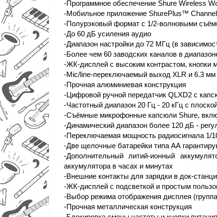
-Программное обеспечение Shure Wireless W
-Мобильное приложение ShurePlus™ Channel
-Полурэковый формат с 1/2-волновыми съё
-До 60 дБ усиления аудио
-Диапазон настройки до 72 МГц (в зависимост
-Более чем 60 заводских каналов в диапазоне
-ЖК-дисплей с высоким контрастом, кнопки 
-Mic/line-переключаемый выход XLR и 6.3 м
-Прочная алюминиевая конструкция
-Цифровой ручной передатчик QLXD2 с кап
-Частотный диапазон 20 Гц - 20 кГц с плоск
-Съёмные микрофонные капсюли Shure, вкл
-Динамический диапазон более 120 дБ - регу
-Переключаемая мощность радиосигнала 1/1
-Две щелочные батарейки типа АА гарантиру
-Дополнительный литий-ионный аккумуля
аккумулятора в часах и минутах
-Внешние контакты для зарядки в док-станц
-ЖК-дисплей с подсветкой и простым польз
-Выбор режима отображения дисплея (группа/
-Прочная металлическая конструкция
-Блокировка смены частоты и кнопки питани