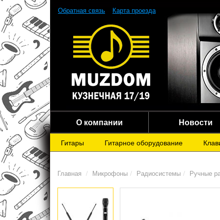
Обратная связь
Карта проезда
О компании
Новости
Гитары
Гитарное оборудование
Клав
Главная
Микрофоны
Радиосистемы
Ручные р