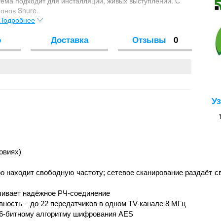
стема подходит для инсталляций, живых выступлений. С
онов Shure.
Подробнее
о
Доставка
Отзывы
0
У
овиях)
о находит свободную частоту; сетевое сканирование раздаёт 
чивает надёжное РЧ-соединение
ность – до 22 передатчиков в одном TV-канале 8 МГц
56-битному алгоритму шифрования AES