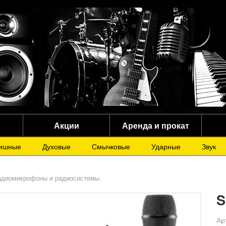
Акции
Аренда и прокат
ишные
Духовые
Смычковые
Ударные
Звук
адиомикрофоны и радиосистемы
S
Ар