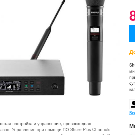
До
Sh
ми
пр
су
ка
Вс
остая настройка и управление, превосходная
М
азон. Управление при помощи ПО Shure Plus Channels