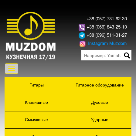
+38 (057) 731-62-30
+38 (066) 843-25-10
+38 (096) 511-31-27
Instagram Muzdom
Toggle
navigation
Гитары
Гитарное оборудование
Клавишные
Духовые
Смычковые
Ударные