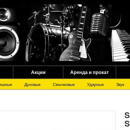
Акции
Аренда и прокат
ишные
Духовые
Смычковые
Ударные
Звук
S
S