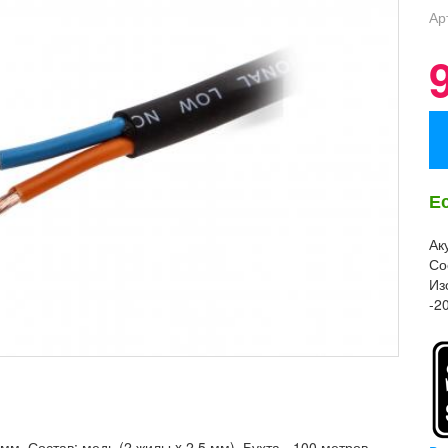
Ар
Е
Ак
Со
Из
-2
мм. Состав: медь (2 жилы x 2,5 мм). Бухта - 100 метров.