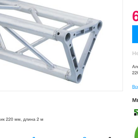
Н
Ал
22
Вс
М
ик 220 мм, длина 2 м