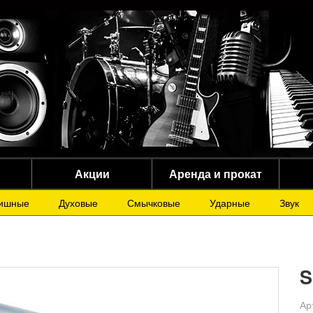
Акции
Аренда и прокат
ишные
Духовые
Смычковые
Ударные
Звук
S
Ар