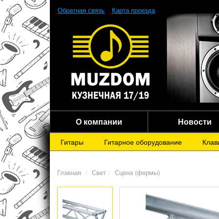
Обратная связь
Карта проезда
О компании
Новости
Гитары
Гитарное оборудование
Клав
Главная
Свет
Сцена (фермы)