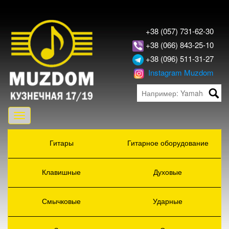
+38 (057) 731-62-30
+38 (066) 843-25-10
+38 (096) 511-31-27
Instagram Muzdom
Toggle
navigation
Гитары
Гитарное оборудование
Клавишные
Духовые
Смычковые
Ударные