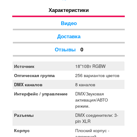
расход энергии. Представленная модель имеет
Характеристики
возможность крепления на ферму, но ее можно
установить стационарно и на ровной поверхности,
если того требует ситуация. STLS Par S-1810 SLIM
Видео
RGBW сделан из алюминия, благодаря этому удалось
добиться снижения веса не потеряв запаса прочности.
Доставка
Отзывы
0
Источник
18*10Вт RGBW
Оптическая группа
256 вариантов цветов
DMX каналов
8 каналов
Интерфейс / управление
DMX/Звуковая
активация/АВТО
режим.
Разъемы
DMX соединители: 3-
pin XLR
Корпус
Плоский корпус -
алюминий