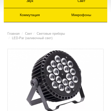
Звук
Свет
Коммутация
Микрофоны
Главная
Свет
Световые приборы
LED-Par (заливочный свет)