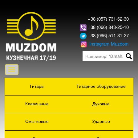
+38 (057) 731-62-30
+38 (066) 843-25-10
+38 (096) 511-31-27
Instagram Muzdom
Toggle
navigation
Гитары
Гитарное оборудование
Клавишные
Духовые
Смычковые
Ударные