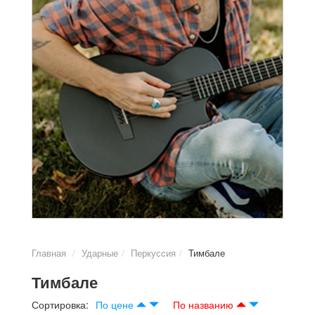
Главная
Ударные
Перкусcия
Тимбале
Тимбале
Сортировка:
По цене
По названию