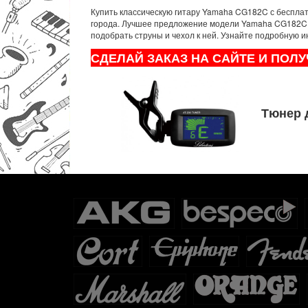
Купить классическую гитару Yamaha CG182C с бесплатн
города. Лучшее предложение модели Yamaha CG182C, с
подобрать струны и чехол к ней. Узнайте подробную 
СДЕЛАЙ ЗАКАЗ НА САЙТЕ И ПОЛУ
Тюнер д