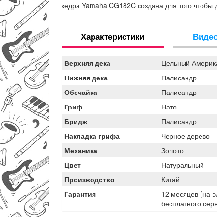
кедра Yamaha CG182C создана для того чтобы 
Характеристики
Виде
Верхняя дека
Цельный Америка
Нижняя дека
Палисандр
Обечайка
Палисандр
Гриф
Нато
Бридж
Палисандр
Накладка грифа
Черное дерево
Механика
Золото
Цвет
Натуральный
Производство
Китай
Гарантия
12 месяцев (на 
бесплатного сер