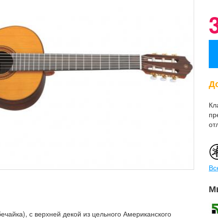
До
Кл
пр
от
Вс
М
ечайка), с верхней декой из цельного Американского