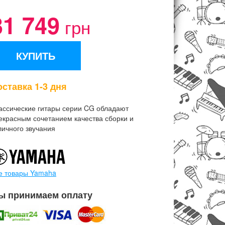
31 749
грн
КУПИТЬ
ставка 1-3 дня
ассические гитары серии CG обладают
екрасным сочетанием качества сборки и
личного звучания
е товары Yamaha
ы принимаем оплату