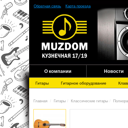
Обратная связь
Карта проезда
О компании
Новости
Гитары
Гитарное оборудование
Клав
Главная
Гитары
Классические гитары
Полнора