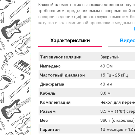
Каждый элемент этих высококачественных наушн
требованиям, предъявляемым в современной зв
воспроизведение цифрового звука с высоким бит
катушка из алюминиевой проволоки с медным п
покрытием из меди создает высокую проводимос
максимальную чистоту во всем слышимом диапа
Характеристики
Виде
Тип звукоизоляции
Закрытый
Импеданс
49 Ом
Частотный диапазон
15 Гц - 25 кГц
Диафрагма
40 мм
Кабель
3.0 м
Комплектация
Чехол для перен
Разьем
3.5 мм (1/8”) сте
Вес
360 г (с кабелем)
Гарантия
12 месяцев + 12