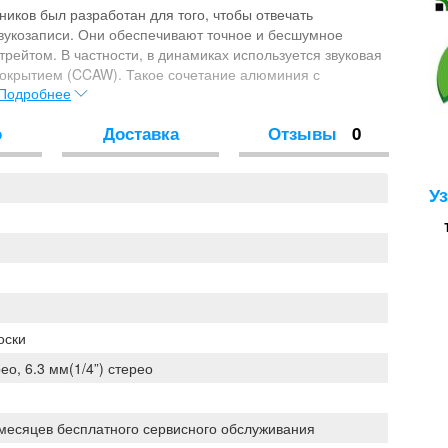
иков был разработан для того, чтобы отвечать
укозаписи. Они обеспечивают точное и бесшумное
рейтом. В частности, в динамиках используется звуковая
окрытием (CCAW). Такое сочетание алюминия с
Подробнее
ть и малый вес, обеспечивая высокую четкость звука и
зоне частот.
о
Доставка
Отзывы
0
У
оски
рео, 6.3 мм(1/4”) стерео
 месяцев бесплатного сервисного обслуживания