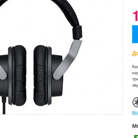
До
Ка
на
тр
зв
Вс
М