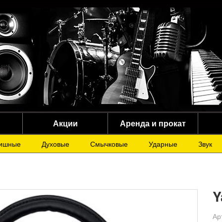
Акции
Аренда и прокат
ишные
Духовые
Смычковые
Ударные
Звук
Y
Ар