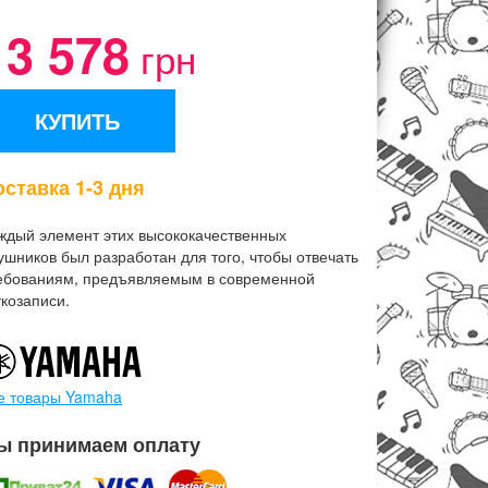
13 578
грн
КУПИТЬ
ставка 1-3 дня
ждый элемент этих высококачественных
ушников был разработан для того, чтобы отвечать
ебованиям, предъявляемым в современной
укозаписи.
е товары Yamaha
ы принимаем оплату