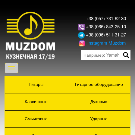
+38 (057) 731-62-30
+38 (066) 843-25-10
+38 (096) 511-31-27
Instagram Muzdom
Toggle
navigation
Гитары
Гитарное оборудование
Клавишные
Духовые
Смычковые
Ударные