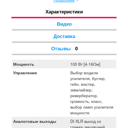
Подробнее
новые открытия, раскрывая возможности реализации
музыканта. С гитарными головами THR серии
Характеристики
компания Yamaha предлагает тебе инновационные и
очень универсальные усилители, которые станут
неотъемлемой частью твоего звучания и помогут стать
Видео
на шаг ближе к идеальному гитарному тону.
Доставка
Отзывы
0
Мощность
100 Вт [4-16Ом]
Управление
Выбор модели
усилителя, бустер,
гейн, мастер,
эквалайзер,
ревербератор,
громкость, класс,
выбор ламп усилителя
мощности
Аналоговые выходы
DI XLR выход со
спикер эмуляцией,