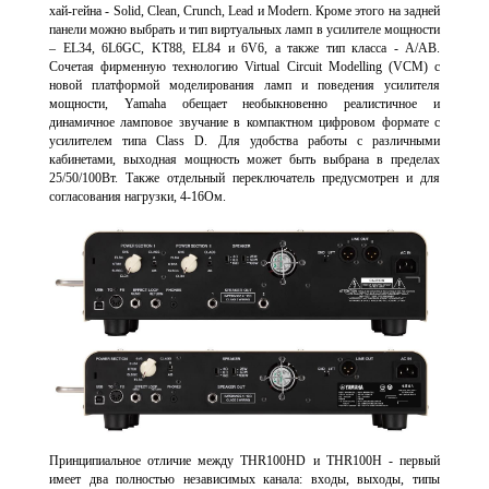
хай-гейна - Solid, Clean, Crunch, Lead и Modern. Кроме этого на задней
панели можно выбрать и тип виртуальных ламп в усилителе мощности
– EL34, 6L6GC, KT88, EL84 и 6V6, а также тип класса - A/AB.
Сочетая фирменную технологию Virtual Circuit Modelling (VCM) с
новой платформой моделирования ламп и поведения усилителя
мощности, Yamaha обещает необыкновенно реалистичное и
динамичное ламповое звучание в компактном цифровом формате с
усилителем типа Class D. Для удобства работы с различными
кабинетами, выходная мощность может быть выбрана в пределах
25/50/100Вт. Также отдельный переключатель предусмотрен и для
согласования нагрузки, 4-16Ом.
Принципиальное отличие между THR100HD и THR100H - первый
имеет два полностью независимых канала: входы, выходы, типы