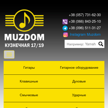
+38 (057) 731-62-30
+38 (066) 843-25-10
+38 (096) 511-31-27
Instagram Muzdom
Toggle
navigation
Гитары
Гитарное оборудование
Клавишные
Духовые
Смычковые
Ударные