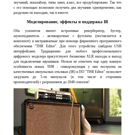
звучаний, эквалайзер, типы ламп, класс, все продублировано. Так что
с его помощью возможно получить два звучания одновременно, как
раздельно по выходам, так и вместе.
Моделирование, эффекты и поддержка IR
Оба усилителя имеют встроенные ревербератор, бустер,
шумоподавитель - активируемые с футсвича (поставляется в
комплекте) и настраиваемые при помощи фирменного программного
обеспечения "THR Editor". Для этого устройства снабдили USB
интерфейсами. Традиционно для любого профессионального
цифрового моделера присутствуют балансные XLR выходы и выход
для подключения наушников. Нельзя не отметить еще одну важную
особенность новых THR - спикерэмуляция у них построена на
качественных импульсных откликах (IR) и ПО "THR Editor" позволяет
загружать до 5-ти импульсов (в том числе и сторонних
производителей) с разрешением до 2048 семплов!