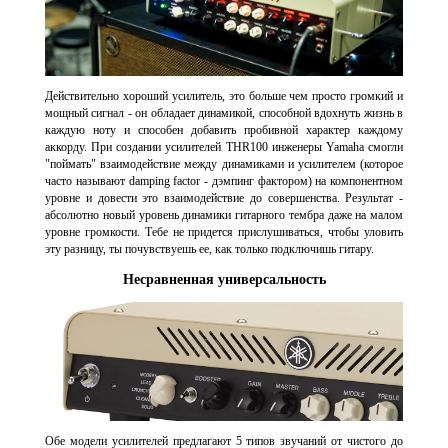
Действительно хороший усилитель, это больше чем просто громкий и
мощный сигнал - он обладает динамикой, способной вдохнуть жизнь в
каждую ноту и способен добавить пробивной характер каждому
аккорду. При создании усилителей THR100 инженеры Yamaha смогли
"поймать" взаимодействие между динамиками и усилителем (которое
часто называют damping factor - дэмпинг фактором) на компонентном
уровне и довести это взаимодействие до совершенства. Результат -
абсолютно новый уровень динамики гитарного тембра даже на малом
уровне громкости. Тебе не придется прислушиваться, чтобы уловить
эту разницу, ты почувствуешь ее, как только подключишь гитару.
Несравненная универсальность
Обе модели усилителей предлагают 5 типов звучаний от чистого до