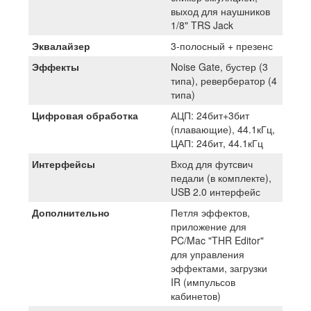
выход для наушников
1/8" TRS Jack
Эквалайзер
3-полосный + презенс
Эффекты
Noise Gate, бустер (3
типа), ревербератор (4
типа)
Цифровая обработка
АЦП: 24бит+3бит
(плавающие), 44.1кГц,
ЦАП: 24бит, 44.1кГц
Интерфейсы
Вход для футсвич
педали (в комплекте),
USB 2.0 интерфейс
Дополнительно
Петля эффектов,
приложение для
PC/Mac "THR Editor"
для управления
эффектами, загрузки
IR (импульсов
кабинетов)