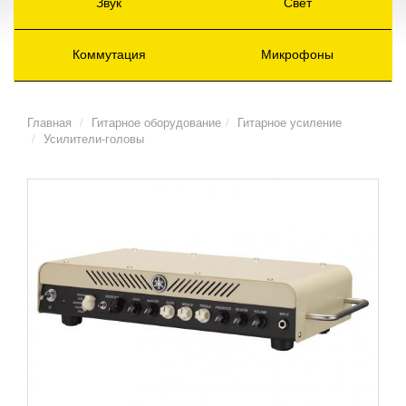
Звук
Свет
Коммутация
Микрофоны
Главная
Гитарное оборудование
Гитарное усиление
Усилители-головы