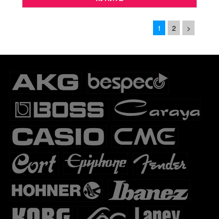
1
2
>