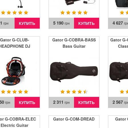
11
5 190
4 627
КУПИТЬ
КУПИТЬ
грн
грн
гр
Gator G-CLUB-
Gator G-COBRA-BASS
Gator G
HEADPHONE DJ
Bass Guitar
Class
Headphone Case
550
2 311
2 567
КУПИТЬ
КУПИТЬ
грн
грн
гр
tor G-COBRA-ELEC
Gator G-COM-DREAD
Gator 
Electric Guitar