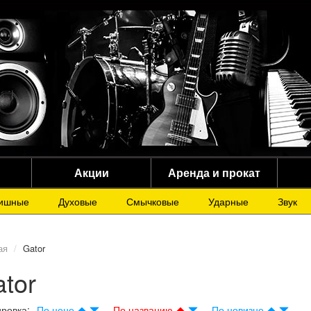
Акции
Аренда и прокат
ишные
Духовые
Смычковые
Ударные
Звук
ая
Gator
tor
ровка:
По цене
По названию
По новизне