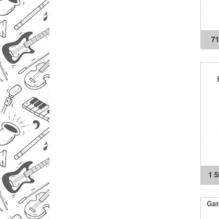
7
1 
Ga