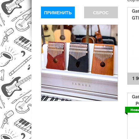
Gat
ПРИМЕНИТЬ
СБРОС
GTR
Coll
1 
Gat
P
Mic