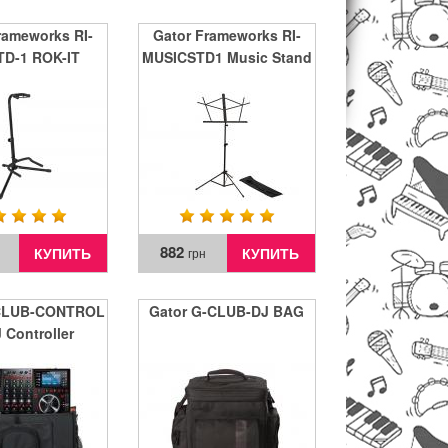
rameworks RI-
Gator Frameworks RI-
D-1 ROK-IT
MUSICSTD1 Music Stand
ARD GUITAR
STAND
882
КУПИТЬ
КУПИТЬ
грн
-CLUB-CONTROL
Gator G-CLUB-DJ BAG
 Controller
ger Bag 25"