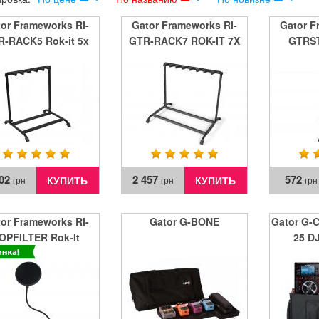
or Frameworks RI-
Gator Frameworks RI-
Gator F
-RACK5 Rok-it 5x
GTR-RACK7 ROK-IT 7X
GTRST
apsible Guitar Rack
COLLAPSIBLE GUITAR
STAND
RACK
902
2 457
572
КУПИТЬ
КУПИТЬ
грн
грн
грн
or Frameworks RI-
Gator G-BONE
Gator G
OPFILTER Rok-It
25 DJ
rophone Pop Filter
Messen