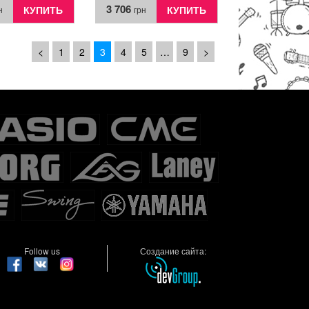
3 706
КУПИТЬ
КУПИТЬ
н
грн
<
1
2
3
4
5
…
9
>
Follow us
Создание сайта: