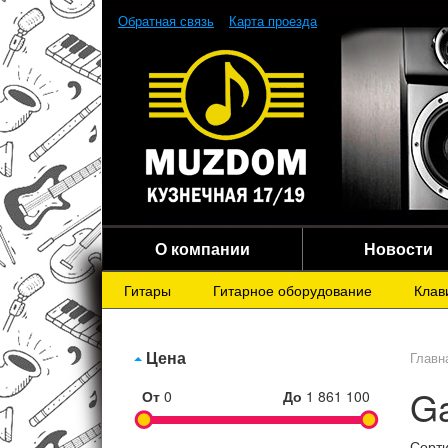
Обратная связь
Карта проезда
О компании
Новости
Гитары
Гитарное оборудование
Клав
Цена
Главн
Ga
От
0
До
1 861 100
Сорти