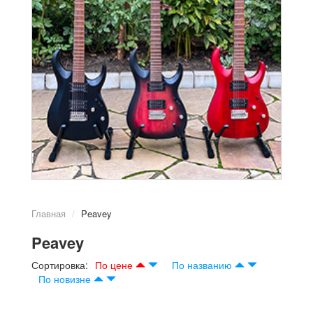
Главная
Peavey
Peavey
Сортировка:
По цене
По названию
По новизне