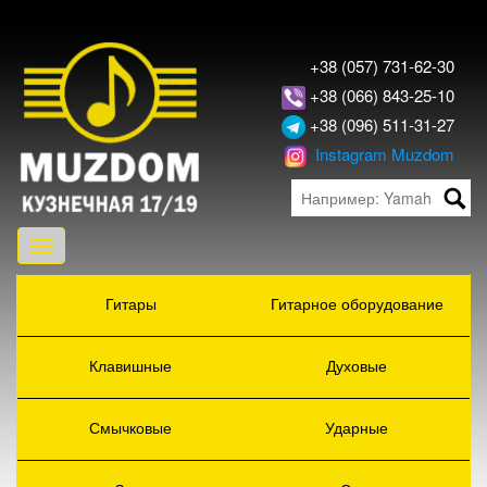
+38 (057) 731-62-30
+38 (066) 843-25-10
+38 (096) 511-31-27
Instagram Muzdom
Toggle
navigation
Гитары
Гитарное оборудование
Клавишные
Духовые
Смычковые
Ударные