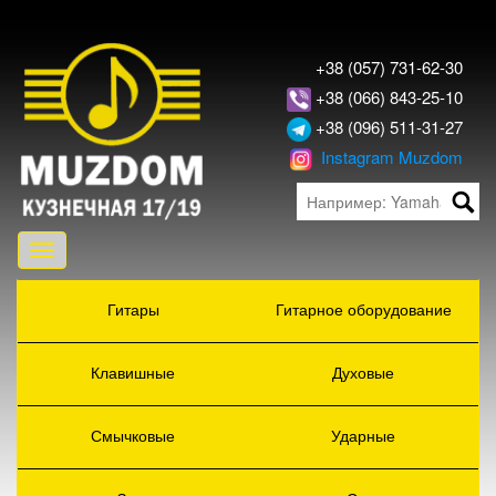
+38 (057) 731-62-30
+38 (066) 843-25-10
+38 (096) 511-31-27
Instagram Muzdom
Toggle
navigation
Гитары
Гитарное оборудование
Клавишные
Духовые
Смычковые
Ударные