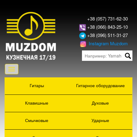
+38 (057) 731-62-30
+38 (066) 843-25-10
+38 (096) 511-31-27
Instagram Muzdom
Toggle
navigation
Гитары
Гитарное оборудование
Клавишные
Духовые
Смычковые
Ударные