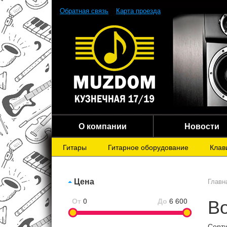
Обратная связь
Карта проезда
О компании
Новости
Гитары
Гитарное оборудование
Клав
Цена
Главн
Во
От
0
До
6 600
Сорти