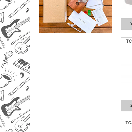
TC
TC-