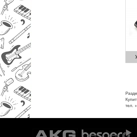
Разде
Купит
тел. 