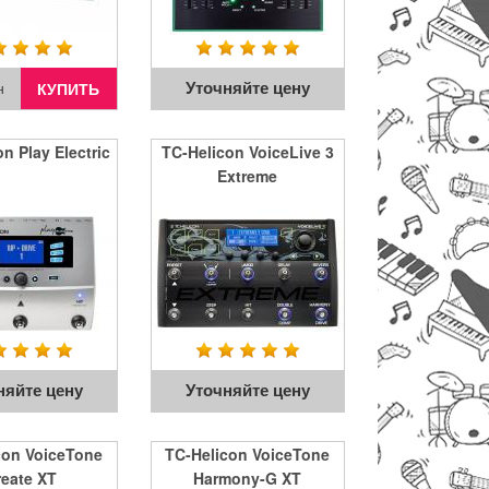
Уточняйте цену
КУПИТЬ
н
n Play Electric
TC-Helicon VoiceLive 3
Extreme
няйте цену
Уточняйте цену
con VoiceTone
TC-Helicon VoiceTone
reate XT
Harmony-G XT