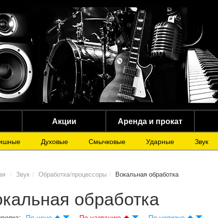
Акции
Аренда и прокат
ишные
Духовые
Смычковые
Ударные
Звук
ая
Звук
Обработка/процессоры
Вокальная обработка
кальная обработка
ровка:
По цене
По названию
По новизне