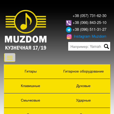
+38 (057) 731-62-30
+38 (066) 843-25-10
+38 (096) 511-31-27
Instagram Muzdom
Toggle
navigation
Гитары
Гитарное оборудование
Клавишные
Духовые
Смычковые
Ударные