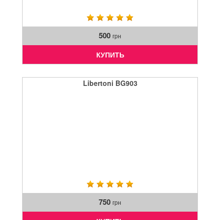
500
грн
КУПИТЬ
Libertoni BG903
750
грн